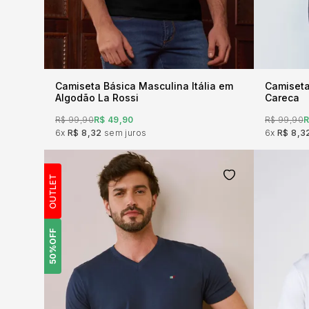
Camiseta Básica Masculina Itália em
Camiset
Algodão La Rossi
Careca
R$ 99,90
R$ 49,90
R$ 99,90
R
6x
R$ 8,32
sem juros
6x
R$ 8,3
OUTLET
OFF
50%