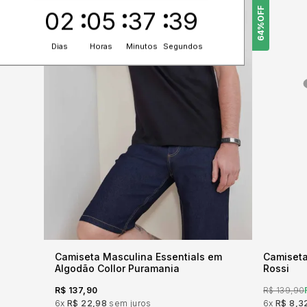
OFF
02
05
37
37
64%
Dias
Horas
Minutos
Segundos
Camiseta Masculina Essentials em
Camiseta
Algodão Collor Puramania
Rossi
R$ 137,90
R$ 139,90
6x
R$ 22,98
sem juros
6x
R$ 8,3