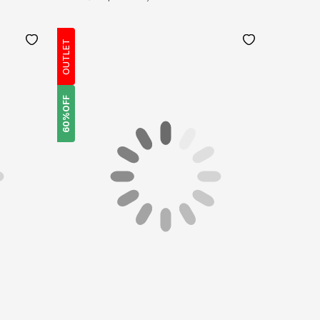
OUTLET
OFF
60%