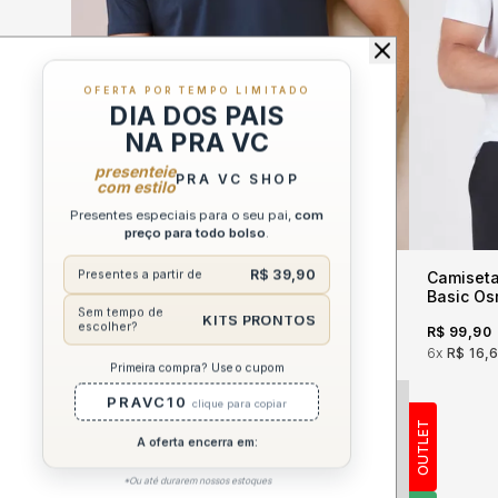
OFERTA POR TEMPO LIMITADO
DIA DOS PAIS
NA PRA VC
presenteie
PRA VC SHOP
com estilo
Presentes especiais para o seu pai,
com
preço para todo bolso
.
R$ 39,90
Presentes a partir de
Camiseta Masculina Manga Curta
Camiseta
Gola V La Rossi
Basic O
Sem tempo de
KITS PRONTOS
escolher?
R$ 99,90
R$ 49,90
R$ 99,90
6x
R$ 8,32
sem juros
6x
R$ 16,
Primeira compra? Use o cupom
PRAVC10
clique para copiar
OUTLET
A oferta encerra em:
*Ou até durarem nossos estoques