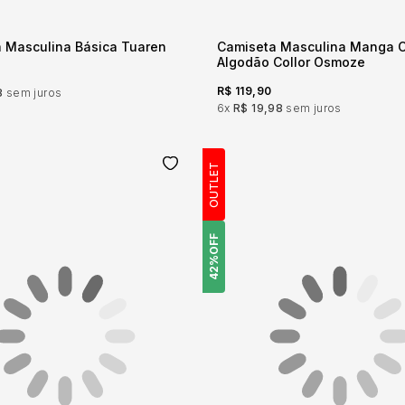
 Masculina Básica Tuaren
Camiseta Masculina Manga C
Algodão Collor Osmoze
R$ 119,90
8
sem juros
6x
R$ 19,98
sem juros
OUTLET
OFF
42%