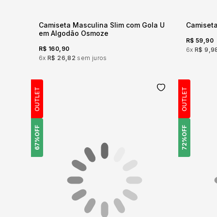
Camiseta Masculina Slim com Gola U
Camiseta
em Algodão Osmoze
R$ 59,90
R$ 160,90
6x
R$ 9,9
6x
R$ 26,82
sem juros
OUTLET
OUTLET
OFF
OFF
67%
72%