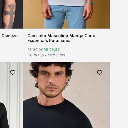
or Osmoze
Camiseta Masculina Manga Curta
Essentials Puramania
R$ 99,90
R$ 49,90
6x
R$ 8,32
sem juros