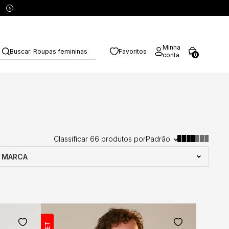
5% OFF no PIX
Minha
Buscar:
Roupas femininas
Favoritos
conta
0
Classificar
66
produtos por
Padrão
MARCA