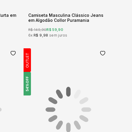
urta em
Camiseta Masculina Clássico Jeans
em Algodão Collor Puramania
R$ 149,90
R$ 59,90
6x
R$ 9,98
sem juros
OUTLET
OFF
54%