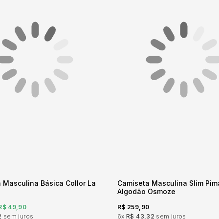
 Masculina Básica Collor La
Camiseta Masculina Slim Pi
Algodão Osmoze
R$ 49,90
R$ 259,90
2
sem juros
6x
R$ 43,32
sem juros