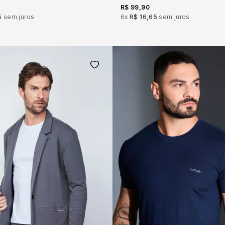
R$ 99,90
5
sem juros
6x
R$ 16,65
sem juros