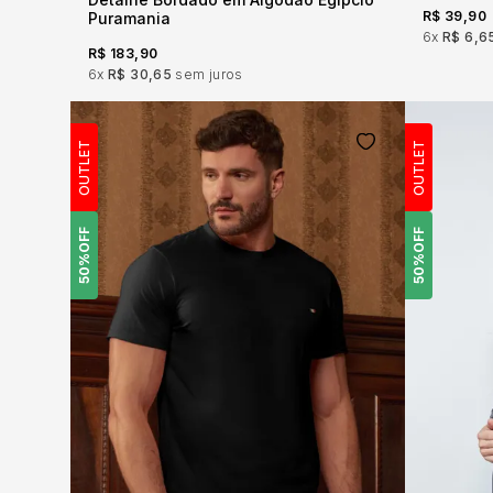
R$ 39,90
Puramania
6x
R$ 6,6
R$ 183,90
6x
R$ 30,65
sem juros
OUTLET
OUTLET
OFF
OFF
50%
50%