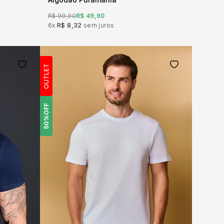
R$ 99,90
R$ 49,90
6x
R$ 8,32
sem juros
OUTLET
OFF
50%