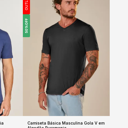
OUTLET
OFF
50%
ia
Camiseta Básica Masculina Gola V em
Algodão Puramania